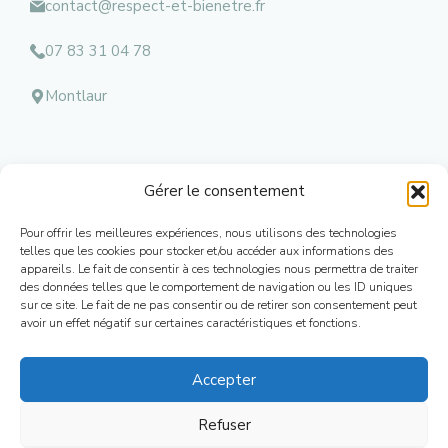
contact@respect-et-bienetre.fr
07 83 31 04 78
Montlaur
Gérer le consentement
Menu
Pour offrir les meilleures expériences, nous utilisons des technologies
Mentions l
égales
telles que les cookies pour stocker et/ou accéder aux informations des
appareils. Le fait de consentir à ces technologies nous permettra de traiter
Contacts
des données telles que le comportement de navigation ou les ID uniques
Conditions Générales de Ventes
sur ce site. Le fait de ne pas consentir ou de retirer son consentement peut
Mon Compte
avoir un effet négatif sur certaines caractéristiques et fonctions.
Plan de Site
Accepter
Refuser