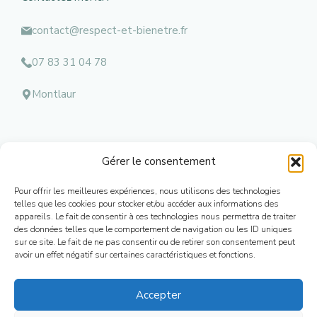
contact@respect-et-bienetre.fr
07 83 31 04 78
Montlaur
Gérer le consentement
Menu
Pour offrir les meilleures expériences, nous utilisons des technologies
Mentions l
égales
telles que les cookies pour stocker et/ou accéder aux informations des
appareils. Le fait de consentir à ces technologies nous permettra de traiter
Contacts
des données telles que le comportement de navigation ou les ID uniques
Conditions Générales de Ventes
sur ce site. Le fait de ne pas consentir ou de retirer son consentement peut
Mon Compte
avoir un effet négatif sur certaines caractéristiques et fonctions.
Plan de Site
Accepter