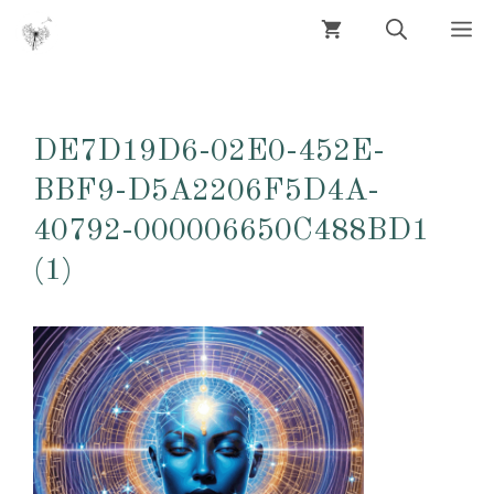
Aller
M
au
contenu
DE7D19D6-02E0-452E-
BBF9-D5A2206F5D4A-
40792-000006650C488BD1
(1)