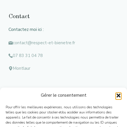
Contact
Contactez moi ici :
contact@respect-et-bienetre.fr
07 83 31 04 78
Montlaur
Gérer le consentement
Menu
Pour offrir les meilleures expériences, nous utilisons des technologies
Mentions l
égales
telles que les cookies pour stocker et/ou accéder aux informations des
appareils. Le fait de consentir à ces technologies nous permettra de traiter
Contacts
des données telles que le comportement de navigation ou les ID uniques
Conditions Générales de Ventes