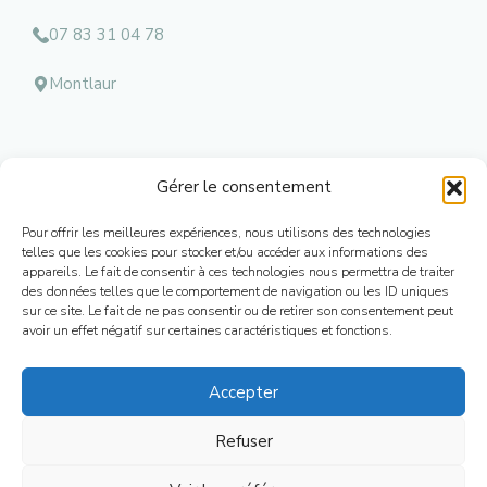
07 83 31 04 78
Montlaur
Gérer le consentement
Menu
Pour offrir les meilleures expériences, nous utilisons des technologies
Mentions l
égales
telles que les cookies pour stocker et/ou accéder aux informations des
appareils. Le fait de consentir à ces technologies nous permettra de traiter
Contacts
des données telles que le comportement de navigation ou les ID uniques
Conditions Générales de Ventes
sur ce site. Le fait de ne pas consentir ou de retirer son consentement peut
Mon Compte
avoir un effet négatif sur certaines caractéristiques et fonctions.
Plan de Site
Accepter
Refuser