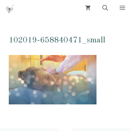
Aller
M
au
contenu
102019-658840471_small