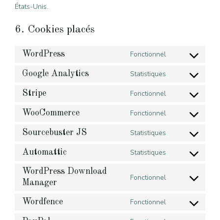
États-Unis.
6. Cookies placés
WordPress
Fonctionnel
Consent
to
Google Analytics
Statistiques
Consent
service
to
Stripe
Fonctionnel
wordpress
Consent
service
to
WooCommerce
Fonctionnel
google-
Consent
service
analytics
to
Sourcebuster JS
Statistiques
stripe
Consent
service
to
Automattic
Statistiques
woocommerce
Consent
service
to
WordPress Download
sourcebuster-
Fonctionnel
service
Manager
Consent
js
automattic
to
Wordfence
Fonctionnel
service
Consent
wordpress-