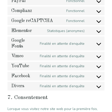
to
PayPal
Fonctionnel
Consent
download-
service
to
Complianz
Fonctionnel
manager
wordfence
Consent
service
to
Google reCAPTCHA
Fonctionnel
paypal
Consent
service
to
Elementor
Statistiques (anonymes)
complianz
Consent
service
to
Google
google-
Finalité en attente d’enquête
service
Fonts
Consent
recaptcha
elementor
to
Vimeo
Finalité en attente d’enquête
service
Consent
google-
to
YouTube
Finalité en attente d’enquête
Consent
fonts
service
to
Facebook
Finalité en attente d’enquête
vimeo
Consent
service
to
Divers
Finalité en attente d’enquête
youtube
Consent
service
to
7. Consentement
facebook
service
divers
Lorsque vous visitez notre site web pour la première fois,