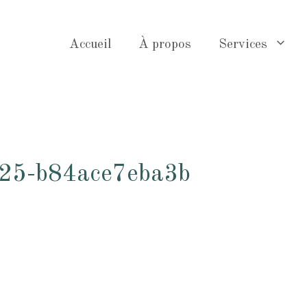
Accueil
À propos
Services
25-b84ace7eba3b