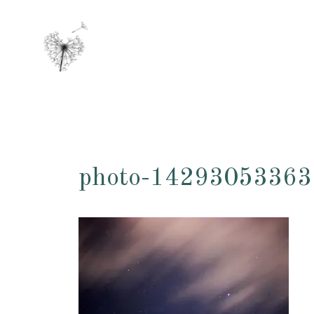
Aller
au
contenu
photo-14293053363