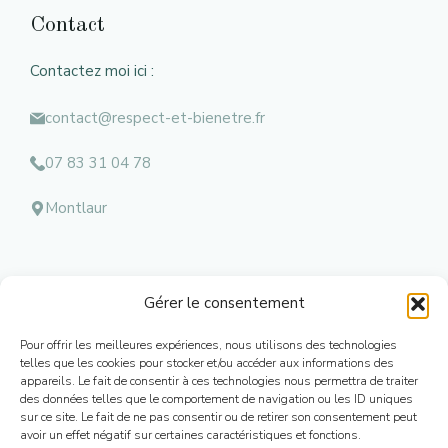
Contact
Contactez moi ici :
contact@respect-et-bienetre.fr
07 83 31 04 78
Montlaur
Gérer le consentement
Menu
Pour offrir les meilleures expériences, nous utilisons des technologies
Mentions l
égales
telles que les cookies pour stocker et/ou accéder aux informations des
appareils. Le fait de consentir à ces technologies nous permettra de traiter
Contacts
des données telles que le comportement de navigation ou les ID uniques
Conditions Générales de Ventes
sur ce site. Le fait de ne pas consentir ou de retirer son consentement peut
Mon Compte
avoir un effet négatif sur certaines caractéristiques et fonctions.