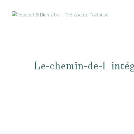
Aller
au
contenu
Le-chemin-de-l_inté