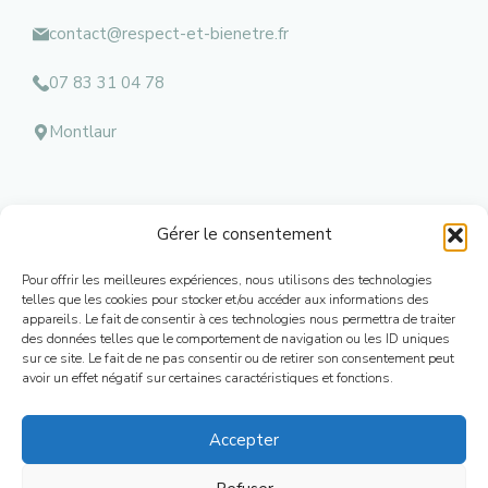
contact@respect-et-bienetre.fr
07 83 31 04 78
Montlaur
Gérer le consentement
Menu
Pour offrir les meilleures expériences, nous utilisons des technologies
Mentions l
égales
telles que les cookies pour stocker et/ou accéder aux informations des
appareils. Le fait de consentir à ces technologies nous permettra de traiter
Contacts
des données telles que le comportement de navigation ou les ID uniques
Conditions Générales de Ventes
sur ce site. Le fait de ne pas consentir ou de retirer son consentement peut
Mon Compte
avoir un effet négatif sur certaines caractéristiques et fonctions.
Plan de Site
Accepter