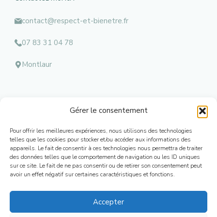
contact@respect-et-bienetre.fr
07 83 31 04 78
Montlaur
Gérer le consentement
Menu
Pour offrir les meilleures expériences, nous utilisons des technologies
Mentions l
égales
telles que les cookies pour stocker et/ou accéder aux informations des
appareils. Le fait de consentir à ces technologies nous permettra de traiter
Contacts
des données telles que le comportement de navigation ou les ID uniques
Conditions Générales de Ventes
sur ce site. Le fait de ne pas consentir ou de retirer son consentement peut
Mon Compte
avoir un effet négatif sur certaines caractéristiques et fonctions.
Plan de Site
Accepter