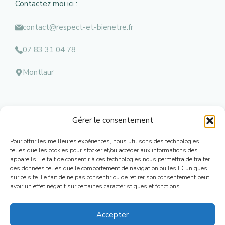
Contactez moi ici :
contact@respect-et-bienetre.fr
07 83 31 04 78
Montlaur
Gérer le consentement
Menu
Pour offrir les meilleures expériences, nous utilisons des technologies
Mentions l
égales
telles que les cookies pour stocker et/ou accéder aux informations des
appareils. Le fait de consentir à ces technologies nous permettra de traiter
Contacts
des données telles que le comportement de navigation ou les ID uniques
Conditions Générales de Ventes
sur ce site. Le fait de ne pas consentir ou de retirer son consentement peut
Mon Compte
avoir un effet négatif sur certaines caractéristiques et fonctions.
Plan de Site
Accepter