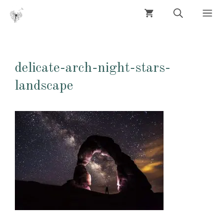
Aller
M
au
contenu
delicate-arch-night-stars-
landscape