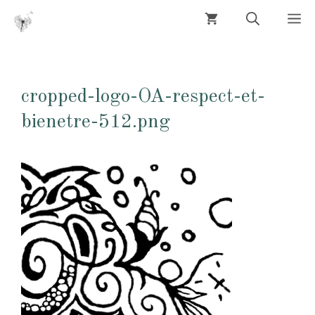
Aller
M
au
contenu
cropped-logo-OA-respect-et-
bienetre-512.png