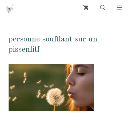
Aller
M
au
contenu
personne soufflant sur un
pissenlitf