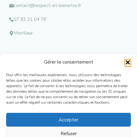
contact@respect-et-bienetre.fr
07 83 31 04 78
Montlaur
Gérer le consentement
Menu
Pour offrir les meilleures expériences, nous utilisons des technologies
Mentions l
égales
telles que les cookies pour stocker et/ou accéder aux informations des
appareils. Le fait de consentir à ces technologies nous permettra de traiter
Contacts
des données telles que le comportement de navigation ou les ID uniques
Conditions Générales de Ventes
sur ce site. Le fait de ne pas consentir ou de retirer son consentement peut
Mon Compte
avoir un effet négatif sur certaines caractéristiques et fonctions.
Plan de Site
Accepter
Refuser